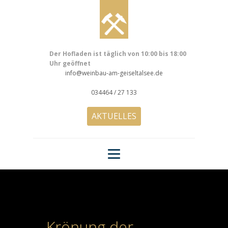
Der Hofladen ist täglich von 10:00 bis 18:00
Uhr geöffnet
info@weinbau-am-geiseltalsee.de
034464 / 27 133
AKTUELLES
Krönung der