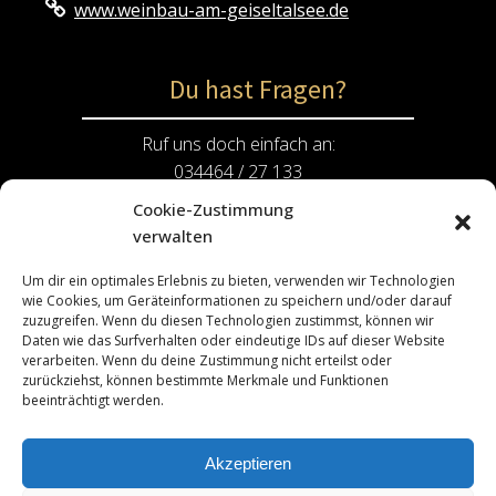
www.weinbau-am-geiseltalsee.de
Du hast Fragen?
Ruf uns doch einfach an:
034464 / 27 133
Cookie-Zustimmung
Oder schicke eine E-Mail an:
verwalten
info@weinbau-am-geiseltalsee.de
Um dir ein optimales Erlebnis zu bieten, verwenden wir Technologien
wie Cookies, um Geräteinformationen zu speichern und/oder darauf
Rechtliches
zuzugreifen. Wenn du diesen Technologien zustimmst, können wir
Daten wie das Surfverhalten oder eindeutige IDs auf dieser Website
verarbeiten. Wenn du deine Zustimmung nicht erteilst oder
Impressum
zurückziehst, können bestimmte Merkmale und Funktionen
beeinträchtigt werden.
Datenschutzerklärung
Kontakt
Akzeptieren