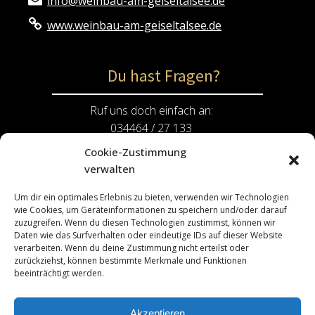
info@weinbau-am-geiseltalsee.de
www.weinbau-am-geiseltalsee.de
Du hast Fragen?
Ruf uns doch einfach an:
034464 / 27 133
Cookie-Zustimmung
Oder schicke eine E-Mail an:
verwalten
info@weinbau-am-geiseltalsee.de
Um dir ein optimales Erlebnis zu bieten, verwenden wir Technologien
wie Cookies, um Geräteinformationen zu speichern und/oder darauf
Rechtliches
zuzugreifen. Wenn du diesen Technologien zustimmst, können wir
Daten wie das Surfverhalten oder eindeutige IDs auf dieser Website
verarbeiten. Wenn du deine Zustimmung nicht erteilst oder
Impressum
zurückziehst, können bestimmte Merkmale und Funktionen
beeinträchtigt werden.
Datenschutzerklärung
Kontakt
Akzeptieren