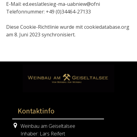
E-Mail: ed.eeslatlesieg-ma-uabniew@ofni
Telefonnummer: +49 (0)34464-27133
Diese Cookie-Richtlinie wurde mit cookiedatabase.org
am 8. Juni 2023 synchronisiert.
Kontaktinfo
Weinbau am Geiseltalsee
Inhaber: Lars Reifert